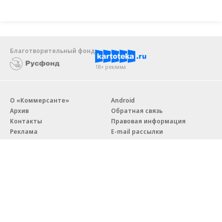
Благотворительный фонд
18+ реклама
О «Коммерсанте»
Android
Архив
Обратная связь
Контакты
Правовая информация
Реклама
E-mail рассылки
Вакансии
18+
© АО «Коммерсантъ». 127006, Москва, Оружейный переулок д. 41,
тел. +7 (495) 797-69-70.
Сетевое издание «Коммерсантъ» (доменное имя сайта: