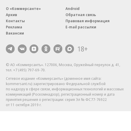
О «Коммерсанте»
Android
Архив
Обратная связь
Контакты
Правовая информация
Реклама
E-mail рассылки
Вакансии
18+
© АО «Коммерсантъ». 127006, Москва, Оружейный переулок д. 41,
тел. +7 (495) 797-69-70.
Сетевое издание «Коммерсантъ» (доменное имя сайта:
kommersant.ru) зарегистрировано Федеральной службой
по надзору в сфере связи, информационных технологий и массовых
коммуникаций (Роскомнадзор), регистрационный номер и дата
принятия решения о регистрации: серия
Эл № ФС77-76922
от 11 октября 2019 г.
Партнерские проекты/материалы, новости компаний, материалы
с пометкой «Промо» и «Официальное сообщение» опубликованы
на коммерческой основе.