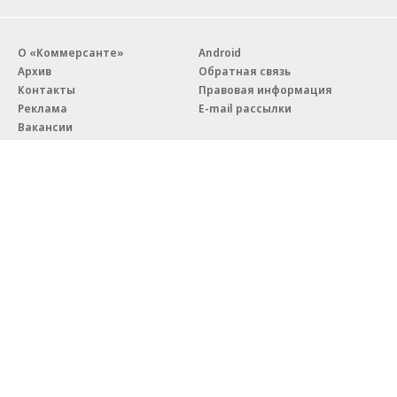
О «Коммерсанте»
Android
Архив
Обратная связь
Контакты
Правовая информация
Реклама
E-mail рассылки
Вакансии
18+
© АО «Коммерсантъ». 127006, Москва, Оружейный переулок д. 41,
тел. +7 (495) 797-69-70.
Сетевое издание «Коммерсантъ» (доменное имя сайта:
kommersant.ru) зарегистрировано Федеральной службой
по надзору в сфере связи, информационных технологий и массовых
коммуникаций (Роскомнадзор), регистрационный номер и дата
принятия решения о регистрации: серия
Эл № ФС77-76922
от 11 октября 2019 г.
Партнерские проекты/материалы, новости компаний, материалы
с пометкой «Промо» и «Официальное сообщение» опубликованы