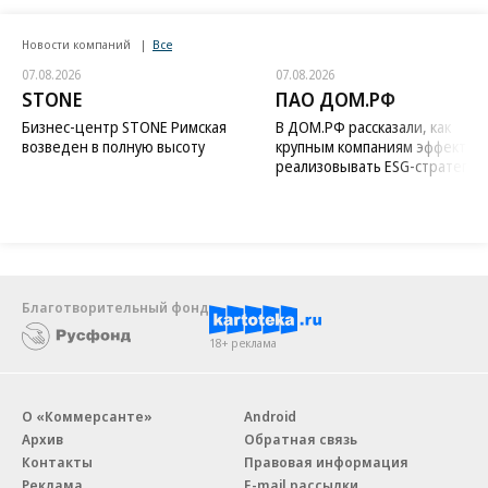
Новости компаний
Все
07.08.2026
07.08.2026
STONE
ПАО ДОМ.РФ
Бизнес-центр STONE Римская
В ДОМ.РФ рассказали, как
возведен в полную высоту
крупным компаниям эффектив
реализовывать ESG-стратегию
Благотворительный фонд
18+ реклама
О «Коммерсанте»
Android
Архив
Обратная связь
Контакты
Правовая информация
Реклама
E-mail рассылки