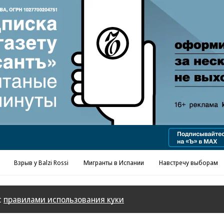
Реклама в «Ъ» www.kommersant.ru/ad
Взрыв у Balzi Rossi
Мигранты в Испании
Навстречу выборам
с
правилами использования куки