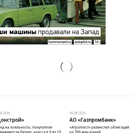
08.2026
06.08.2026
онстрой»
АО «Газпромбанк»
нд на лояльность: покупатели
«АгроНэкст» разместил облигаций
вижимости бизнес-класса в 9 из 10
на 700 млн юаней