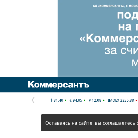
Коммерсантъ
$ 81,40
€ 94,05
¥ 12,08
IMOEX 2285,88
Предыдущая
страница
Оставаясь на сайте, вы соглашаетесь 