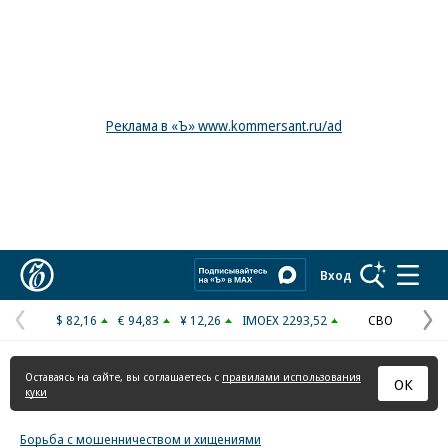
Реклама в «Ъ» www.kommersant.ru/ad
Коммерсантъ
Вход
$ 82,16
€ 94,83
¥ 12,26
IMOEX 2293,52
СВО
Предыдущая
С
страница
с
Оставаясь на сайте, вы соглашаетесь с
правилами использования
ОК
куки
Борьба с мошенничеством и хищениями