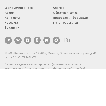
О «Коммерсанте»
Android
Архив
Обратная связь
Контакты
Правовая информация
Реклама
E-mail рассылки
Вакансии
18+
© АО «Коммерсантъ». 127006, Москва, Оружейный переулок д. 41,
тел. +7 (495) 797-69-70.
Сетевое издание «Коммерсантъ» (доменное имя сайта:
kommersant.ru) зарегистрировано Федеральной службой
по надзору в сфере связи, информационных технологий и массовых
коммуникаций (Роскомнадзор), регистрационный номер и дата
принятия решения о регистрации: серия
Эл № ФС77-76922
от 11 октября 2019 г.
Партнерские проекты/материалы, новости компаний, материалы
с пометкой «Промо» и «Официальное сообщение» опубликованы
на коммерческой основе.