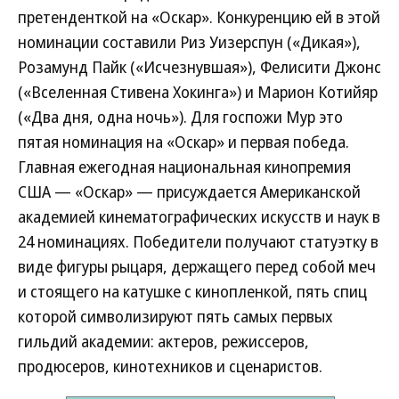
претенденткой на «Оскар». Конкуренцию ей в этой
номинации составили Риз Уизерспун («Дикая»),
Розамунд Пайк («Исчезнувшая»), Фелисити Джонс
(«Вселенная Стивена Хокинга») и Марион Котийяр
(«Два дня, одна ночь»). Для госпожи Мур это
пятая номинация на «Оскар» и первая победа.
Главная ежегодная национальная кинопремия
США — «Оскар» — присуждается Американской
академией кинематографических искусств и наук в
24 номинациях. Победители получают статуэтку в
виде фигуры рыцаря, держащего перед собой меч
и стоящего на катушке с кинопленкой, пять спиц
которой символизируют пять самых первых
гильдий академии: актеров, режиссеров,
продюсеров, кинотехников и сценаристов.