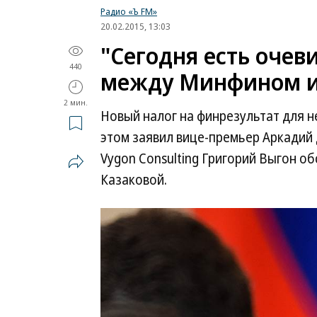
Радио «Ъ FM»
20.02.2015, 13:03
"Сегодня есть очев
440
между Минфином и
2 мин.
Новый налог на финрезультат для н
этом заявил вице-премьер Аркадий
Vygon Consulting Григорий Выгон о
Казаковой.