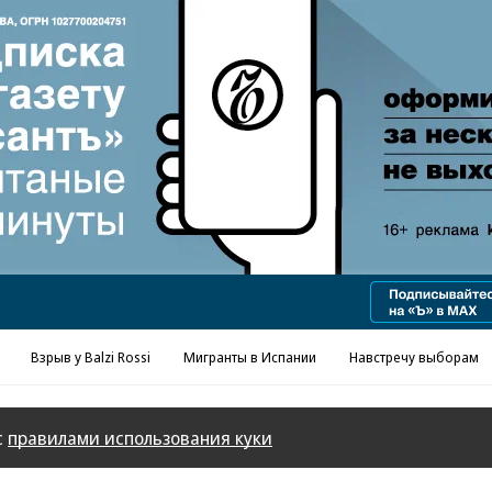
Реклама в «Ъ» www.kommersant.ru/ad
Взрыв у Balzi Rossi
Мигранты в Испании
Навстречу выборам
с
правилами использования куки