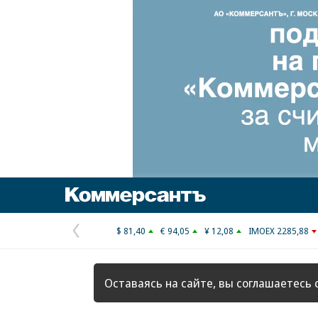
Коммерсантъ
$ 81,40
€ 94,05
¥ 12,08
IMOEX 2285,88
Предыдущая
страница
Оставаясь на сайте, вы соглашаетесь 