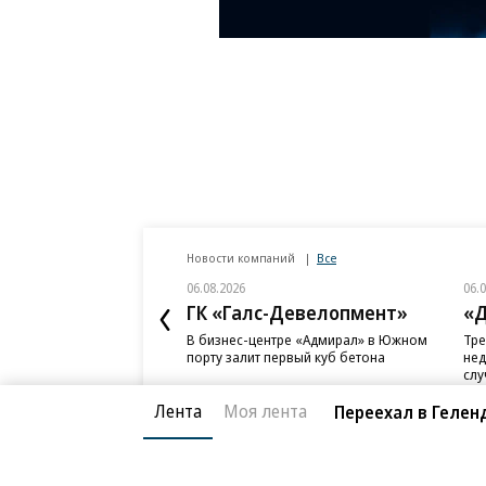
Новости компаний
Все
06.08.2026
06.
ГК «Галс-Девелопмент»
«Д
В бизнес-центре «Адмирал» в Южном
Тре
порту залит первый куб бетона
нед
слу
Лента
Моя лента
Переехал в Гелен