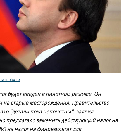
пить фото
лог будет введен в пилотном режиме. Он
 и на старые месторождения. Правительство
ако "детали пока непонятны", заявил
но предлагало заменить действующий налог на
) на налог на финрезультат для