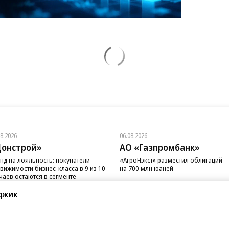
08.2026
06.08.2026
онстрой»
АО «Газпромбанк»
нд на лояльность: покупатели
«АгроНэкст» разместил облигаций
вижимости бизнес-класса в 9 из 10
на 700 млн юаней
чаев остаются в сегменте
джик