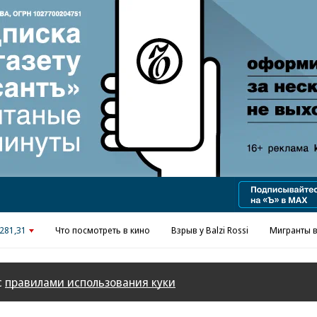
Реклама в «Ъ» www.kommersant.ru/ad
281,31
Что посмотреть в кино
Взрыв у Balzi Rossi
Мигранты в
с
правилами использования куки