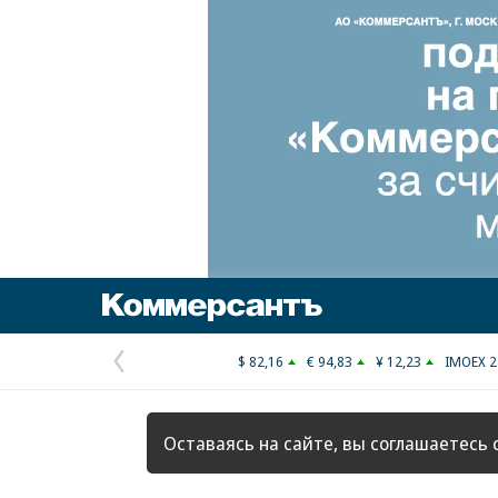
Коммерсантъ
$ 82,16
€ 94,83
¥ 12,23
IMOEX 2
Предыдущая
страница
Оставаясь на сайте, вы соглашаетесь 