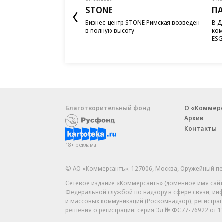
STONE
П
Бизнес-центр STONE Римская возведен
В Д
в полную высоту
ком
ESG
Благотворительный фонд
О «Коммер
Архив
Контакты
18+ реклама
© АО «Коммерсантъ». 127006, Москва, Оружейный пе
Сетевое издание «Коммерсантъ» (доменное имя сайт
Федеральной службой по надзору в сфере связи, и
и массовых коммуникаций (Роскомнадзор), регистра
решения о регистрации: серия
Эл № ФС77-76922
от 1