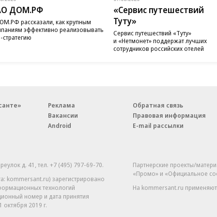
АО ДОМ.РФ
«Сервис путешествий
Туту»
ОМ.РФ рассказали, как крупным
паниям эффективно реализовывать
Сервис путешествий «Туту»
-стратегию
и «Нетмонет» поддержат лучших
сотрудников российских отелей
санте»
Реклама
Обратная связь
Вакансии
Правовая информация
Android
E-mail рассылки
реулок д. 41,
тел. +7 (495) 797-69-70.
Партнерские проекты/матери
«Промо» и «Официальное со
а: kommersant.ru) зарегистрировано
нформационных технологий
На kommersant.ru применяют
ционный номер и дата принятия
1 октября 2019 г.