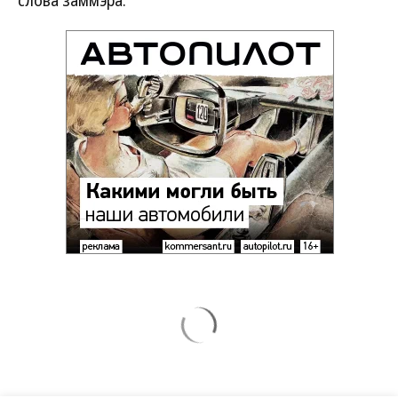
слова заммэра.
Новости партнеров
Ученые выяснили, кого комары кусают
чаще
Осмос на автомойке: что это такое и
когда его применять
ВСУ точно получат десятки тысяч новых
солдат
Рубио отреагировал на требование
перестать накачивать ВСУ оружием