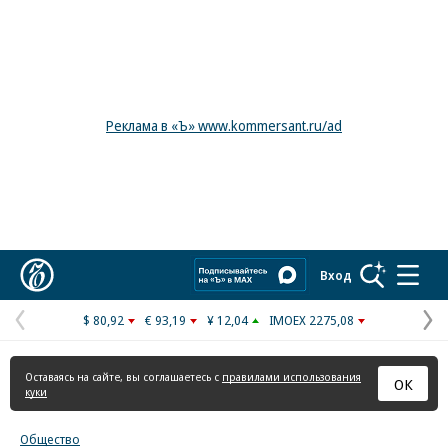
Реклама в «Ъ» www.kommersant.ru/ad
Коммерсантъ
Вход
$ 80,92
€ 93,19
¥ 12,04
IMOEX 2275,08
Предыдущая
С
страница
с
Оставаясь на сайте, вы соглашаетесь с
правилами использования
ОК
куки
Общество