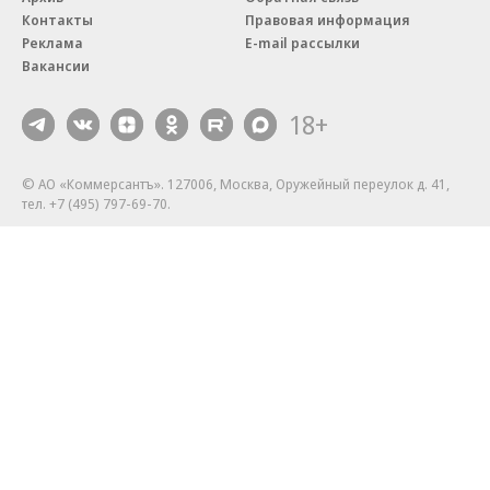
Контакты
Правовая информация
Реклама
E-mail рассылки
Вакансии
18+
© АО «Коммерсантъ». 127006, Москва, Оружейный переулок д. 41,
тел. +7 (495) 797-69-70.
Сетевое издание «Коммерсантъ» (доменное имя сайта:
kommersant.ru) зарегистрировано Федеральной службой
по надзору в сфере связи, информационных технологий и массовых
коммуникаций (Роскомнадзор), регистрационный номер и дата
принятия решения о регистрации: серия
Эл № ФС77-76922
от 11 октября 2019 г.
Партнерские проекты/материалы, новости компаний, материалы
с пометкой «Промо» и «Официальное сообщение» опубликованы
на коммерческой основе.
На kommersant.ru применяются рекомендательные технологии.
Подробнее