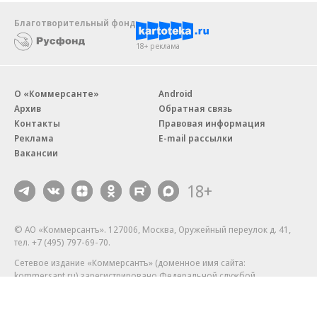
Благотворительный фонд
18+ реклама
О «Коммерсанте»
Android
Архив
Обратная связь
Контакты
Правовая информация
Реклама
E-mail рассылки
Вакансии
18+
© АО «Коммерсантъ». 127006, Москва, Оружейный переулок д. 41,
тел. +7 (495) 797-69-70.
Сетевое издание «Коммерсантъ» (доменное имя сайта:
kommersant.ru) зарегистрировано Федеральной службой
по надзору в сфере связи, информационных технологий и массовых
коммуникаций (Роскомнадзор), регистрационный номер и дата
принятия решения о регистрации: серия
Эл № ФС77-76922