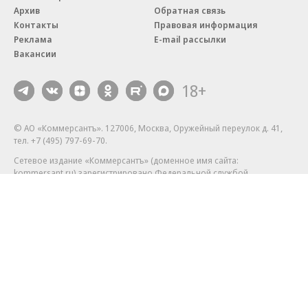
Архив
Обратная связь
Контакты
Правовая информация
Реклама
E-mail рассылки
Вакансии
18+
© АО «Коммерсантъ». 127006, Москва, Оружейный переулок д. 41,
тел. +7 (495) 797-69-70.
Сетевое издание «Коммерсантъ» (доменное имя сайта:
kommersant.ru) зарегистрировано Федеральной службой
по надзору в сфере связи, информационных технологий и массовых
коммуникаций (Роскомнадзор), регистрационный номер и дата
принятия решения о регистрации: серия
Эл № ФС77-76922
от 11 октября 2019 г.
Партнерские проекты/материалы, новости компаний, материалы
с пометкой «Промо» и «Официальное сообщение» опубликованы
на коммерческой основе.
На kommersant.ru применяются рекомендательные технологии.
Подробнее