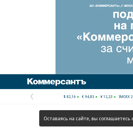
Коммерсантъ
$ 82,16
€ 94,83
¥ 12,23
IMOEX 2
Предыдущая
страница
Оставаясь на сайте, вы соглашаетесь 