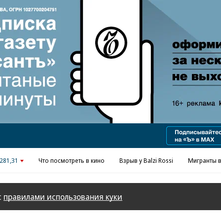
Реклама в «Ъ» www.kommersant.ru/ad
281,31
Что посмотреть в кино
Взрыв у Balzi Rossi
Мигранты в
с
правилами использования куки