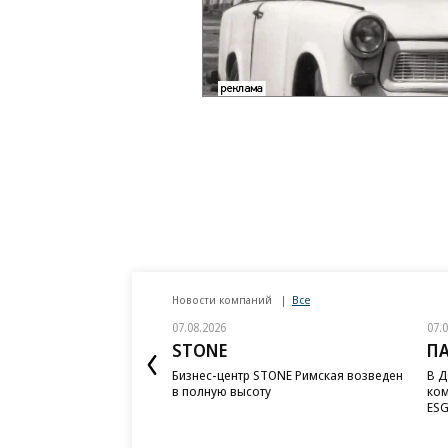
Новости компаний
Все
07.08.2026
07.
STONE
П
Бизнес-центр STONE Римская возведен
В Д
в полную высоту
ком
ESG