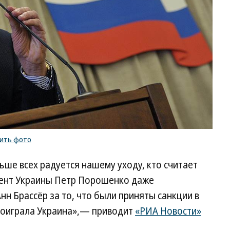
ить фото
ьше всех радуется нашему уходу, кто считает
дент Украины Петр Порошенко даже
н Брассёр за то, что были приняты санкции в
роиграла Украина»,— приводит
«РИА Новости»