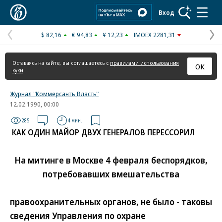
Коммерсантъ
Вход
$ 82,16
€ 94,83
¥ 12,23
IMOEX 2281,31
Предыдущая
С
страница
с
Оставаясь на сайте, вы соглашаетесь с
правилами использования
ОК
куки
Журнал "Коммерсантъ Власть"
12.02.1990, 00:00
285
4 мин.
КАК ОДИН МАЙОР ДВУХ ГЕНЕРАЛОВ ПЕРЕССОРИЛ
На митинге в Москве 4 февраля беспорядков,
потребовавших вмешательства
правоохранительных органов, не было - таковы
сведения Управления по охране