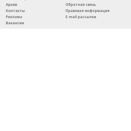
Архив
Обратная связь
Контакты
Правовая информация
Реклама
E-mail рассылки
Вакансии
18+
© АО «Коммерсантъ». 127006, Москва, Оружейный переулок д. 41,
тел. +7 (495) 797-69-70.
Сетевое издание «Коммерсантъ» (доменное имя сайта:
kommersant.ru) зарегистрировано Федеральной службой
по надзору в сфере связи, информационных технологий и массовых
коммуникаций (Роскомнадзор), регистрационный номер и дата
принятия решения о регистрации: серия
Эл № ФС77-76922
от 11 октября 2019 г.
Партнерские проекты/материалы, новости компаний, материалы
с пометкой «Промо» и «Официальное сообщение» опубликованы
на коммерческой основе.
На kommersant.ru применяются рекомендательные технологии.
Подробнее