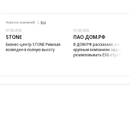
Новости компаний
Все
07.08.2026
07.08.2026
STONE
ПАО ДОМ.РФ
Бизнес-центр STONE Римская
В ДОМ.РФ рассказали, как
возведен в полную высоту
крупным компаниям эффектив
реализовывать ESG-стратегию
Благотворительный фонд
18+ реклама
О «Коммерсанте»
Android
Архив
Обратная связь