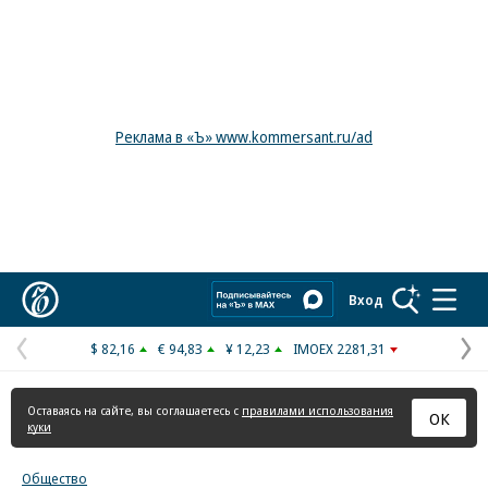
Реклама в «Ъ» www.kommersant.ru/ad
Коммерсантъ
Вход
$ 82,16
€ 94,83
¥ 12,23
IMOEX 2281,31
Предыдущая
С
страница
с
Оставаясь на сайте, вы соглашаетесь с
правилами использования
ОК
куки
Общество