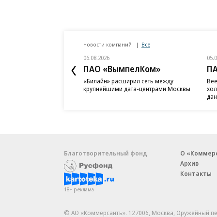
Новости компаний
Все
06.08.2026
05.
ПАО «ВымпелКом»
П
«Билайн» расширил сеть между
Bee
крупнейшими дата-центрами Москвы
хол
дан
Благотворительный фонд
О «Коммер
Архив
Контакты
18+ реклама
© АО «Коммерсантъ». 127006, Москва, Оружейный пе