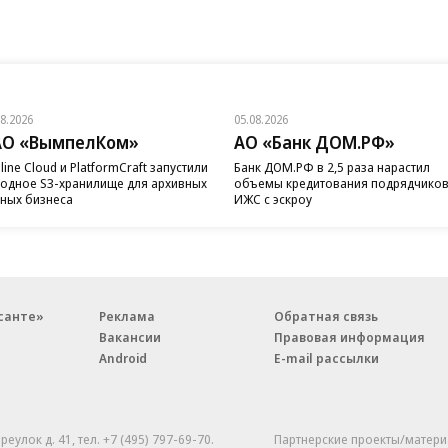
08.2026
05.08.2026
АО «ВымпелКом»
АО «Банк ДОМ.РФ»
line Cloud и PlatformCraft запустили
Банк ДОМ.РФ в 2,5 раза нарастил
одное S3-хранилище для архивных
объемы кредитования подрядчико
ных бизнеса
ИЖС с эскроу
санте»
Реклама
Обратная связь
Вакансии
Правовая информация
Android
E-mail рассылки
реулок д. 41,
тел. +7 (495) 797-69-70.
Партнерские проекты/матери