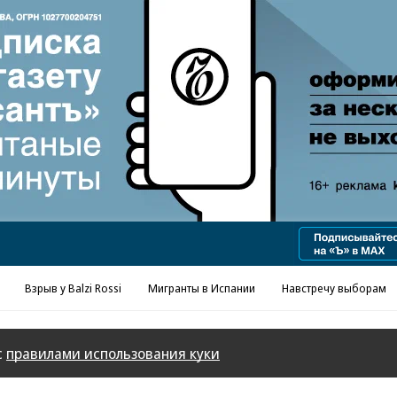
Реклама в «Ъ» www.kommersant.ru/ad
Взрыв у Balzi Rossi
Мигранты в Испании
Навстречу выборам
с
правилами использования куки