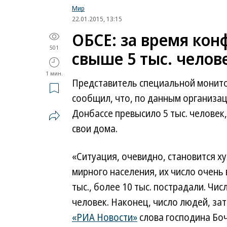
Мир
22.01.2015, 13:15
ОБСЕ: за время кон
501
свыше 5 тыс. челов
1 мин.
Представитель специальной монит
сообщил, что, по данным организац
Донбассе превысило 5 тыс. человек
свои дома.
«Ситуация, очевидно, становится х
мирного населения, их число очень
тыс., более 10 тыс. пострадали. Ч
человек. Наконец, число людей, за
«РИА Новости»
слова господина Боч