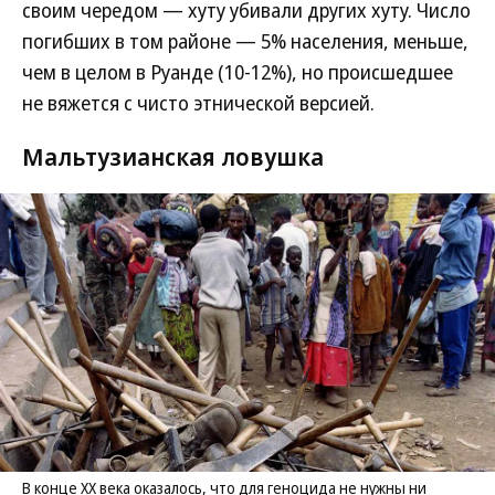
своим чередом — хуту убивали других хуту. Число
погибших в том районе — 5% населения, меньше,
чем в целом в Руанде (10-12%), но происшедшее
не вяжется с чисто этнической версией.
Мальтузианская ловушка
В конце XX века оказалось, что для геноцида не нужны ни