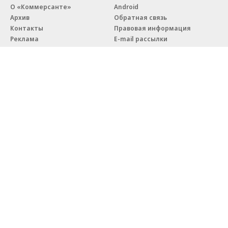
О «Коммерсанте»
Android
Архив
Обратная связь
Контакты
Правовая информация
Реклама
E-mail рассылки
Вакансии
18+
© АО «Коммерсантъ». 127006, Москва, Оружейный переулок д. 41,
тел. +7 (495) 797-69-70.
Сетевое издание «Коммерсантъ» (доменное имя сайта:
kommersant.ru) зарегистрировано Федеральной службой
по надзору в сфере связи, информационных технологий и массовых
коммуникаций (Роскомнадзор), регистрационный номер и дата
принятия решения о регистрации: серия
Эл № ФС77-76922
от 11 октября 2019 г.
Партнерские проекты/материалы, новости компаний, материалы
с пометкой «Промо» и «Официальное сообщение» опубликованы
на коммерческой основе.
На kommersant.ru применяются рекомендательные технологии.