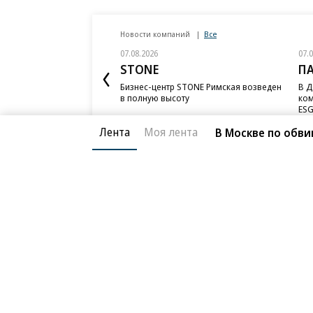
Новости компаний
Все
07.08.2026
07.
STONE
П
Бизнес-центр STONE Римская возведен
В Д
в полную высоту
ком
ESG
Лента
Моя лента
В Москве по обв
Благотворительный фонд
О «Коммер
Архив
Контакты
18+ реклама
© АО «Коммерсантъ». 127006, Москва, Оружейный пе