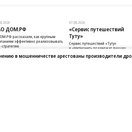
08.2026
07.08.2026
АО ДОМ.РФ
«Сервис путешествий
Туту»
ОМ.РФ рассказали, как крупным
паниям эффективно реализовывать
Сервис путешествий «Туту»
-стратегию
и «Нетмонет» поддержат лучших
сотрудников российских отелей
инению в мошенничестве арестованы производители др
санте»
Реклама
Обратная связь
Вакансии
Правовая информация
Android
E-mail рассылки
реулок д. 41,
тел. +7 (495) 797-69-70.
Партнерские проекты/матери
«Промо» и «Официальное со