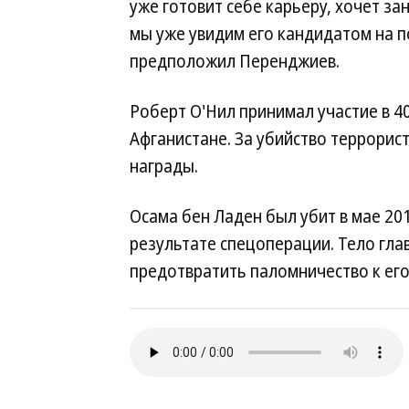
уже готовит себе карьеру, хочет з
мы уже увидим его кандидатом на п
предположил Перенджиев.
Роберт O'Нил принимал участие в 40
Афганистане. За убийство террорис
награды.
Оcама бен Ладен был убит в мае 20
результате спецоперации. Тело гла
предотвратить паломничество к его