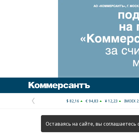
Коммерсантъ
$ 82,16
€ 94,83
¥ 12,23
IMOEX 2
Предыдущая
страница
Оставаясь на сайте, вы соглашаетесь 