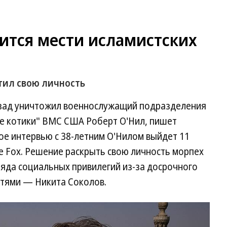
оится мести исламистских
тил свою личность
азад уничтожил военнослужащий подразделения
е котики" ВМС США Роберт О'Нил, пишет
шое интервью с 38-летним О'Нилом выйдет 11
е Fox. Решение раскрыть свою личность морпех
 ряда социальных привилегий из-за досрочного
стями — Никита Соколов.