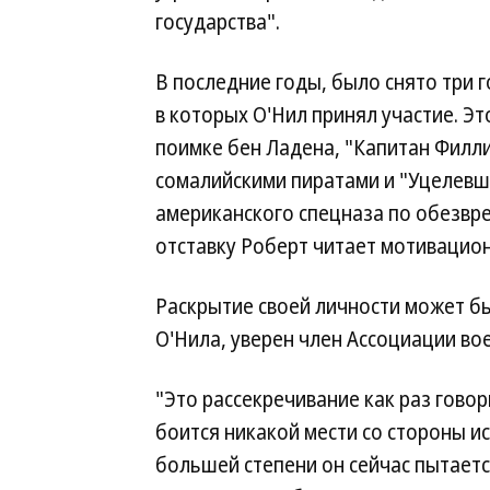
государства".
В последние годы, было снято три 
в которых О'Нил принял участие. Э
поимке бен Ладена, "Капитан Филли
сомалийскими пиратами и "Уцелевш
американского спецназа по обезвр
отставку Роберт читает мотивацио
Раскрытие своей личности может б
О'Нила, уверен член Ассоциации в
"Это рассекречивание как раз говор
боится никакой мести со стороны ис
большей степени он сейчас пытаетс