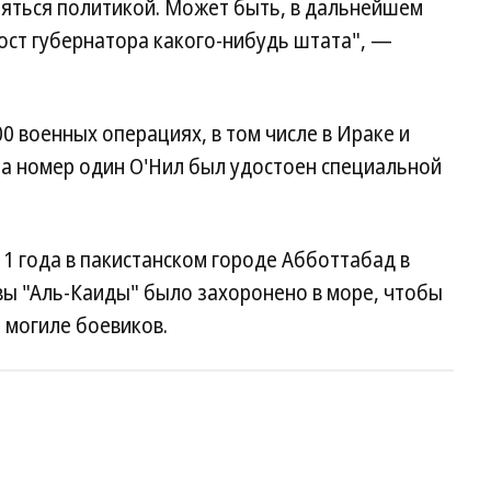
аняться политикой. Может быть, в дальнейшем
ост губернатора какого-нибудь штата", —
0 военных операциях, в том числе в Ираке и
та номер один O'Нил был удостоен специальной
11 года в пакистанском городе Абботтабад в
вы "Аль-Каиды" было захоронено в море, чтобы
 могиле боевиков.