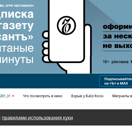
Реклама в «Ъ» www.kommersant.ru/ad
281,31
Что посмотреть в кино
Взрыв у Balzi Rossi
Мигранты в
с
правилами использования куки