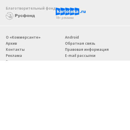
Благотворительный фонд
18+ реклама
О «Коммерсанте»
Android
Архив
Обратная связь
Контакты
Правовая информация
Реклама
E-mail рассылки
Вакансии
18+
© АО «Коммерсантъ». 127006, Москва, Оружейный переулок д. 41,
тел. +7 (495) 797-69-70.
Сетевое издание «Коммерсантъ» (доменное имя сайта:
kommersant.ru) зарегистрировано Федеральной службой
по надзору в сфере связи, информационных технологий и массовых
коммуникаций (Роскомнадзор), регистрационный номер и дата
принятия решения о регистрации: серия
Эл № ФС77-76922