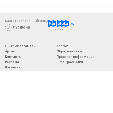
Благотворительный фонд
18+ реклама
О «Коммерсанте»
Android
Архив
Обратная связь
Контакты
Правовая информация
Реклама
E-mail рассылки
Вакансии
18+
© АО «Коммерсантъ». 127006, Москва, Оружейный переулок д. 41,
тел. +7 (495) 797-69-70.
Сетевое издание «Коммерсантъ» (доменное имя сайта:
kommersant.ru) зарегистрировано Федеральной службой