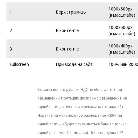
1000x600px
1
Верх страницы
(в масштабе)
1000x600px
2
В контенте
(в масштабе)
1000x400px
3
В контенте
(в масштабе)
Fullscreen
При входе на сайт
100% или 800
Указаны цены в рублях (НДС не облагается) при
размещении в ротацию (возможно размещение на
одной позиции несколько рекламных кампаний).
Наценка на монопольное размещение +30% (на
одной позиции будет показываться баннер только
одной рекламной кампании). Цены введены с 17