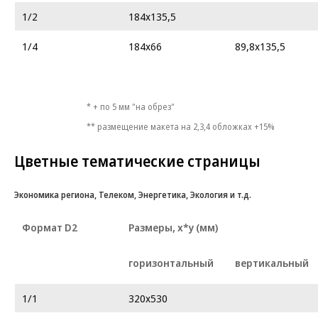
1/2
184x135,5
1/4
184x66
89,8x135,5
* + по 5 мм "на обрез"
** размещение макета на 2,3,4 обложках +15%
Цветные тематические страницы
Экономика региона, Телеком, Энергетика, Экология и т.д.
Формат D2
Размеры, х*у (мм)
горизонтальный
вертикальный
1/1
320х530