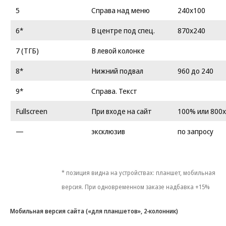
5
Справа над меню
240х100
6*
В центре под спец.
870х240
7 (ТГБ)
В левой колонке
8*
Нижний подвал
960 до 240
9*
Справа. Текст
Fullscreen
При входе на сайт
100% или 800
—
эксклюзив
по запросу
* позиция видна на устройствах: планшет, мобильная
версия. При одновременном заказе надбавка +15%
Мобильная версия сайта («для планшетов», 2-колонник)