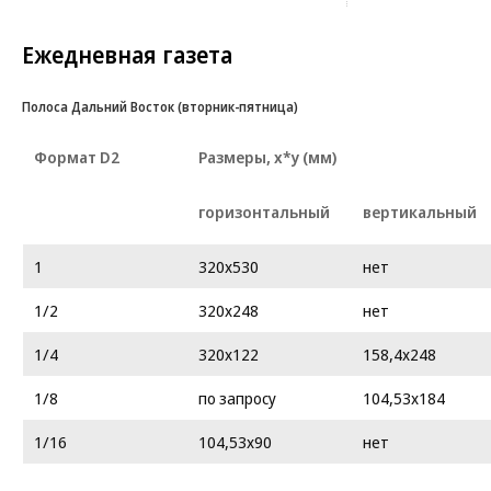
Ежедневная газета
Полоса Дальний Восток (вторник-пятница)
Формат D2
Размеры, х*у (мм)
горизонтальный
вертикальный
1
320х530
нет
1/2
320х248
нет
1/4
320х122
158,4x248
1/8
по запросу
104,53х184
1/16
104,53х90
нет