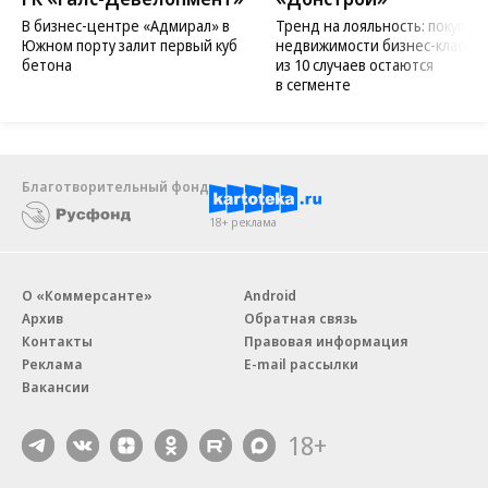
В бизнес-центре «Адмирал» в
Тренд на лояльность: покупат
Южном порту залит первый куб
недвижимости бизнес-класса в
бетона
из 10 случаев остаются
в сегменте
Благотворительный фонд
18+ реклама
О «Коммерсанте»
Android
Архив
Обратная связь
Контакты
Правовая информация
Реклама
E-mail рассылки
Вакансии
18+