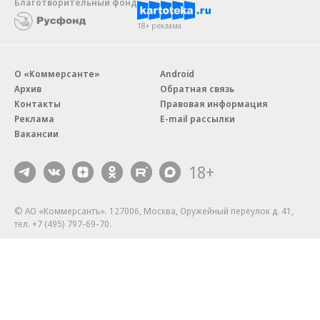
Благотворительный фонд
18+ реклама
О «Коммерсанте»
Android
Архив
Обратная связь
Контакты
Правовая информация
Реклама
E-mail рассылки
Вакансии
18+
© АО «Коммерсантъ». 127006, Москва, Оружейный переулок д. 41,
тел. +7 (495) 797-69-70.
Сетевое издание «Коммерсантъ» (доменное имя сайта:
kommersant.ru) зарегистрировано Федеральной службой
по надзору в сфере связи, информационных технологий и массовых
коммуникаций (Роскомнадзор), регистрационный номер и дата
принятия решения о регистрации: серия
Эл № ФС77-76922
от 11 октября 2019 г.