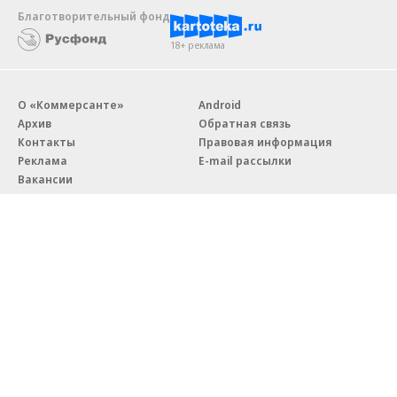
Благотворительный фонд
18+ реклама
О «Коммерсанте»
Android
Архив
Обратная связь
Контакты
Правовая информация
Реклама
E-mail рассылки
Вакансии
18+
© АО «Коммерсантъ». 127006, Москва, Оружейный переулок д. 41,
тел. +7 (495) 797-69-70.
Сетевое издание «Коммерсантъ» (доменное имя сайта:
kommersant.ru) зарегистрировано Федеральной службой
по надзору в сфере связи, информационных технологий и массовых
коммуникаций (Роскомнадзор), регистрационный номер и дата
принятия решения о регистрации: серия
Эл № ФС77-76922
от 11 октября 2019 г.