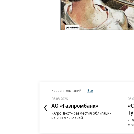
Новости компаний
Все
06.08.2026
06.
АО «Газпромбанк»
«С
Ту
«АгроНэкст» разместил облигаций
на 700 млн юаней
«Ту
фон