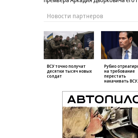
премьера Аркадия Дворковича его п
Новости партнеров
ВСУ точно получат
Рубио отреагир
десятки тысяч новых
на требование
солдат
перестать
накачивать ВСУ
оружием