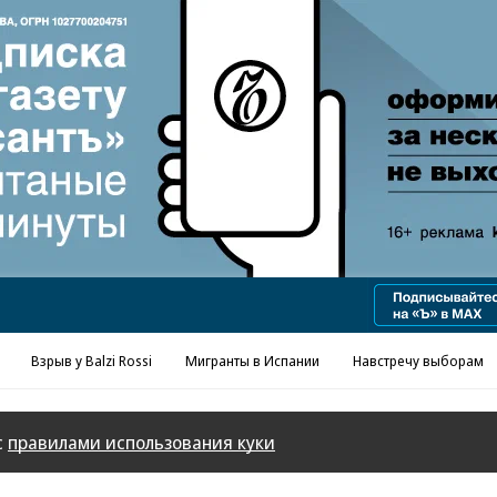
Реклама в «Ъ» www.kommersant.ru/ad
Взрыв у Balzi Rossi
Мигранты в Испании
Навстречу выборам
с
правилами использования куки