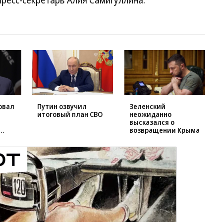
ресс-секретарь Алия Самигуллина.
овал
Путин озвучил
Зеленский
итоговый план СВО
неожиданно
высказался о
возвращении Крыма