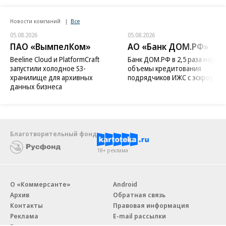
Новости компаний
Все
05.08.2026
05.08.2026
ПАО «ВымпелКом»
АО «Банк ДОМ.РФ»
Beeline Cloud и PlatformCraft
Банк ДОМ.РФ в 2,5 раза нараст
запустили холодное S3-
объемы кредитования
хранилище для архивных
подрядчиков ИЖС с эскроу
данных бизнеса
Благотворительный фонд
18+ реклама
О «Коммерсанте»
Android
Архив
Обратная связь
Контакты
Правовая информация
Реклама
E-mail рассылки