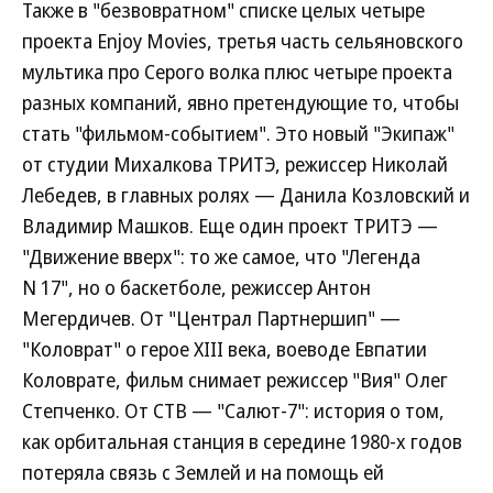
Также в "безвовратном" списке целых четыре
проекта Enjoy Movies, третья часть сельяновского
мультика про Серого волка плюс четыре проекта
разных компаний, явно претендующие то, чтобы
стать "фильмом-событием". Это новый "Экипаж"
от студии Михалкова ТРИТЭ, режиссер Николай
Лебедев, в главных ролях — Данила Козловский и
Владимир Машков. Еще один проект ТРИТЭ —
"Движение вверх": то же самое, что "Легенда
N 17", но о баскетболе, режиссер Антон
Мегердичев. От "Централ Партнершип" —
"Коловрат" о герое XIII века, воеводе Евпатии
Коловрате, фильм снимает режиссер "Вия" Олег
Степченко. От СТВ — "Салют-7": история о том,
как орбитальная станция в середине 1980-х годов
потеряла связь с Землей и на помощь ей