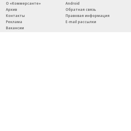
О «Коммерсанте»
Android
Архив
Обратная связь
Контакты
Правовая информация
Реклама
E-mail рассылки
Вакансии
18+
© АО «Коммерсантъ». 127006, Москва, Оружейный переулок д. 41,
тел. +7 (495) 797-69-70.
Сетевое издание «Коммерсантъ» (доменное имя сайта:
kommersant.ru) зарегистрировано Федеральной службой
по надзору в сфере связи, информационных технологий и массовых
коммуникаций (Роскомнадзор), регистрационный номер и дата
принятия решения о регистрации: серия
Эл № ФС77-76922
от 11 октября 2019 г.
Партнерские проекты/материалы, новости компаний, материалы
с пометкой «Промо» и «Официальное сообщение» опубликованы
на коммерческой основе.
На kommersant.ru применяются рекомендательные технологии.