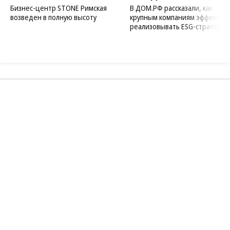
Бизнес-центр STONE Римская
В ДОМ.РФ рассказали, как
возведен в полную высоту
крупным компаниям эффектив
реализовывать ESG-стратегию
Благотворительный фонд
18+ реклама
О «Коммерсанте»
Android
Архив
Обратная связь
Контакты
Правовая информация
Реклама
E-mail рассылки
Вакансии
18+