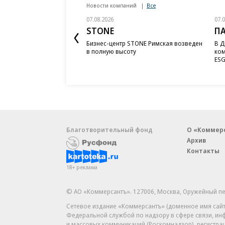
Новости компаний
Все
07.08.2026
07.
STONE
П
Бизнес-центр STONE Римская возведен
В Д
в полную высоту
ком
ESG
Благотворительный фонд
О «Коммер
Архив
Контакты
18+ реклама
© АО «Коммерсантъ». 127006, Москва, Оружейный пе
Сетевое издание «Коммерсантъ» (доменное имя сайт
Федеральной службой по надзору в сфере связи, и
и массовых коммуникаций (Роскомнадзор), регистра