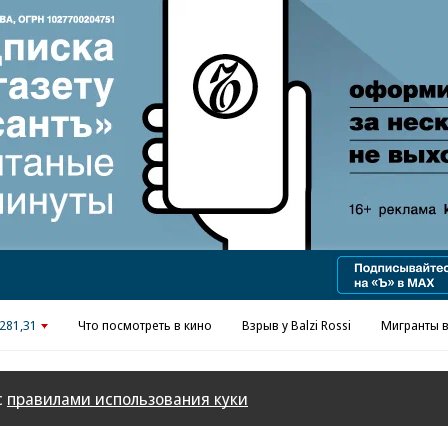
Реклама в «Ъ» www.kommersant.ru/ad
281,31
Что посмотреть в кино
Взрыв у Balzi Rossi
Мигранты в
с
правилами использования куки