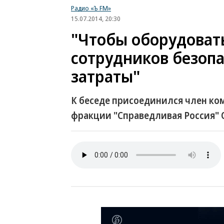
Радио «Ъ FM»
15.07.2014, 20:30
"Чтобы оборудоват
сотрудников безоп
затраты"
К беседе присоединился член ком
фракции "Справедливая Россия" 