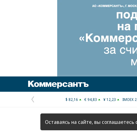
Коммерсантъ
$ 82,16
€ 94,83
¥ 12,23
IMOEX 2
Предыдущая
страница
Оставаясь на сайте, вы соглашаетесь 