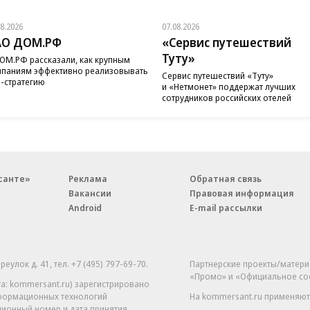
08.2026
07.08.2026
АО ДОМ.РФ
«Сервис путешествий
Туту»
ОМ.РФ рассказали, как крупным
паниям эффективно реализовывать
Сервис путешествий «Туту»
-стратегию
и «Нетмонет» поддержат лучших
сотрудников российских отелей
санте»
Реклама
Обратная связь
Вакансии
Правовая информация
Android
E-mail рассылки
реулок д. 41,
тел. +7 (495) 797-69-70.
Партнерские проекты/матери
«Промо» и «Официальное со
а: kommersant.ru) зарегистрировано
нформационных технологий
На kommersant.ru применяют
ционный номер и дата принятия