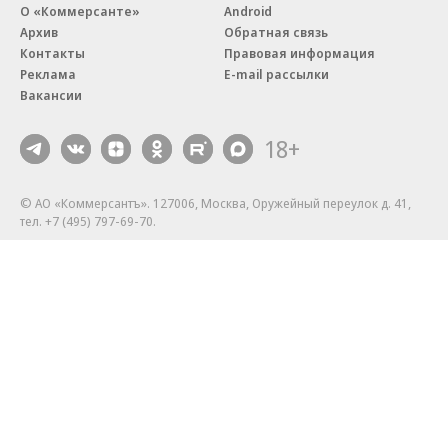
О «Коммерсанте»
Android
Архив
Обратная связь
Контакты
Правовая информация
Реклама
E-mail рассылки
Вакансии
18+
© АО «Коммерсантъ». 127006, Москва, Оружейный переулок д. 41,
тел. +7 (495) 797-69-70.
Сетевое издание «Коммерсантъ» (доменное имя сайта:
kommersant.ru) зарегистрировано Федеральной службой
по надзору в сфере связи, информационных технологий и массовых
коммуникаций (Роскомнадзор), регистрационный номер и дата
принятия решения о регистрации: серия
Эл № ФС77-76922
от 11 октября 2019 г.
Партнерские проекты/материалы, новости компаний, материалы
с пометкой «Промо» и «Официальное сообщение» опубликованы
на коммерческой основе.
На kommersant.ru применяются рекомендательные технологии.