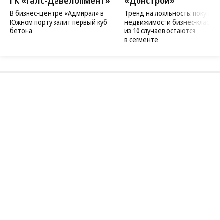
ГК «Галс-Девелопмент»
«Донстрой»
В бизнес-центре «Адмирал» в
Тренд на лояльность: покупат
Южном порту залит первый куб
недвижимости бизнес-класса в
бетона
из 10 случаев остаются
в сегменте
Благотворительный фонд
18+ реклама
О «Коммерсанте»
Android
Архив
Обратная связь
Контакты
Правовая информация
Реклама
E-mail рассылки
Вакансии
18+