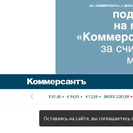
Коммерсантъ
$ 81,40
€ 94,05
¥ 12,08
IMOEX 2285,88
Предыдущая
страница
Оставаясь на сайте, вы соглашаетесь 