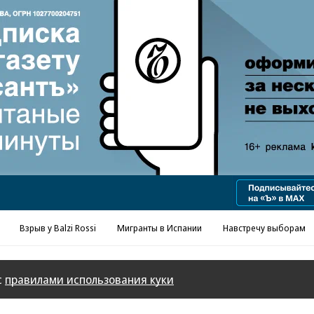
Реклама в «Ъ» www.kommersant.ru/ad
Взрыв у Balzi Rossi
Мигранты в Испании
Навстречу выборам
с
правилами использования куки