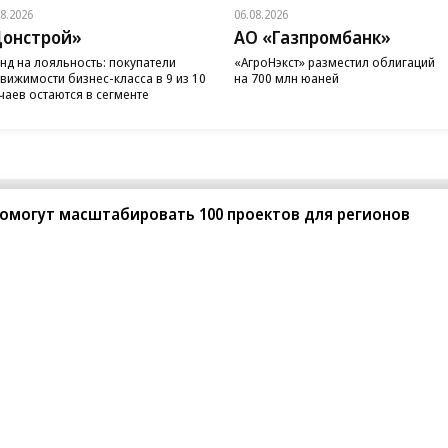
08.2026
06.08.2026
онстрой»
АО «Газпромбанк»
нд на лояльность: покупатели
«АгроНэкст» разместил облигаций
вижимости бизнес-класса в 9 из 10
на 700 млн юаней
чаев остаются в сегменте
помогут масштабировать 100 проектов для регионов
санте»
Реклама
Обратная связь
Вакансии
Правовая информация
Android
E-mail рассылки
реулок д. 41,
тел. +7 (495) 797-69-70.
Партнерские проекты/матери
«Промо» и «Официальное со
а: kommersant.ru) зарегистрировано
нформационных технологий
На kommersant.ru применяют
ционный номер и дата принятия
1 октября 2019 г.