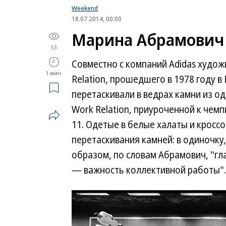
Weekend
18.07.2014, 00:00
Марина Абрамович 
53
Совместно с компаний Adidas худож
1 мин.
Relation, прошедшего в 1978 году в
перетаскивали в ведрах камни из од
Work Relation, приуроченной к чемп
11. Одетые в белые халаты и кросс
перетаскивания камней: в одиночку
образом, по словам Абрамович, "г
— важность коллективной работы".