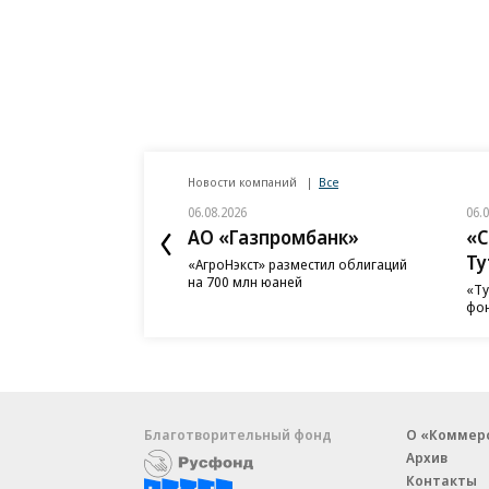
Новости компаний
Все
06.08.2026
06.
АО «Газпромбанк»
«С
Ту
«АгроНэкст» разместил облигаций
на 700 млн юаней
«Ту
фон
Благотворительный фонд
О «Коммер
Архив
Контакты