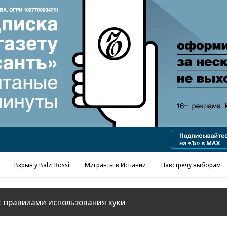
Реклама в «Ъ» www.kommersant.ru/ad
Взрыв у Balzi Rossi
Мигранты в Испании
Навстречу выборам
с
правилами использования куки