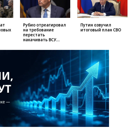
чат
Рубио отреагировал
Путин озвучил
новых
на требование
итоговый план СВО
перестать
накачивать ВСУ
оружием