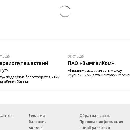
08.2026
06.08.2026
ервис путешествий
ПАО «ВымпелКом»
ту»
«Билайн» расширил сеть между
крупнейшими дата-центрами Моск
ту» поддержит благотворительный
д «Линия Жизни»
санте»
Реклама
Обратная связь
Вакансии
Правовая информация
Android
E-mail рассылки