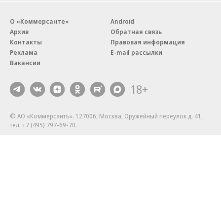
О «Коммерсанте»
Android
Архив
Обратная связь
Контакты
Правовая информация
Реклама
E-mail рассылки
Вакансии
18+
© АО «Коммерсантъ». 127006, Москва, Оружейный переулок д. 41,
тел. +7 (495) 797-69-70.
Сетевое издание «Коммерсантъ» (доменное имя сайта:
kommersant.ru) зарегистрировано Федеральной службой
по надзору в сфере связи, информационных технологий и массовых
коммуникаций (Роскомнадзор), регистрационный номер и дата
принятия решения о регистрации: серия
Эл № ФС77-76922
от 11 октября 2019 г.
Партнерские проекты/материалы, новости компаний, материалы
с пометкой «Промо» и «Официальное сообщение» опубликованы
на коммерческой основе.