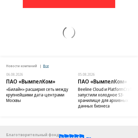
Новости компаний
Все
06.08.2026
05.08.2026
ПАО «ВымпелКом»
ПАО «ВымпелКом»
«Билайн» расширил сеть между
Beeline Cloud и PlatformCraft
крупнейшими дата-центрами
запустили холодное S3-
Москвы
хранилище для архивных
данных бизнеса
Благотворительный фонд