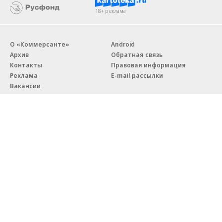
18+ реклама
О «Коммерсанте»
Android
Архив
Обратная связь
Контакты
Правовая информация
Реклама
E-mail рассылки
Вакансии
18+
© АО «Коммерсантъ». 127006, Москва, Оружейный переулок д. 41,
тел. +7 (495) 797-69-70.
Сетевое издание «Коммерсантъ» (доменное имя сайта:
kommersant.ru) зарегистрировано Федеральной службой
по надзору в сфере связи, информационных технологий и массовых
коммуникаций (Роскомнадзор), регистрационный номер и дата
принятия решения о регистрации: серия
Эл № ФС77-76922
от 11 октября 2019 г.
Партнерские проекты/материалы, новости компаний, материалы