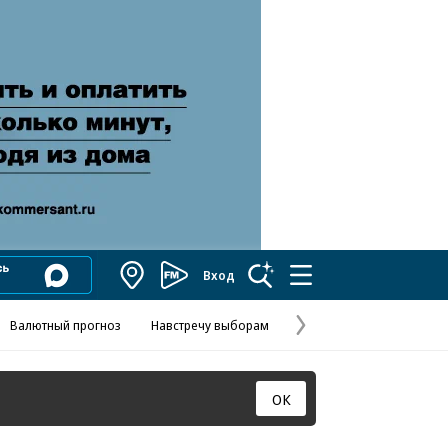
Вход
Коммерсантъ
FM
Валютный прогноз
Навстречу выборам
Скандал в FIFA
Названия опе
Колесников
Следующая
страница
ОК