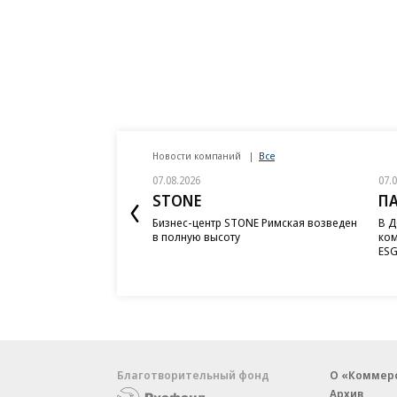
Новости компаний
Все
07.08.2026
07.
STONE
П
Бизнес-центр STONE Римская возведен
В Д
в полную высоту
ком
ESG
Благотворительный фонд
О «Коммер
Архив