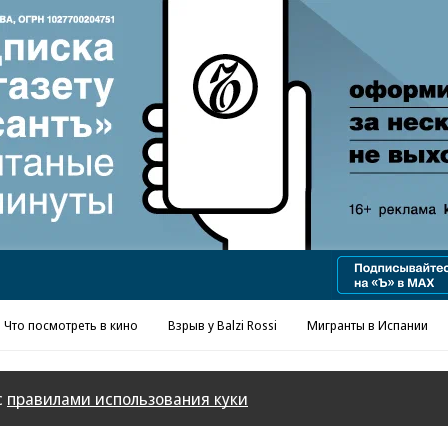
Реклама в «Ъ» www.kommersant.ru/ad
Что посмотреть в кино
Взрыв у Balzi Rossi
Мигранты в Испании
с
правилами использования куки