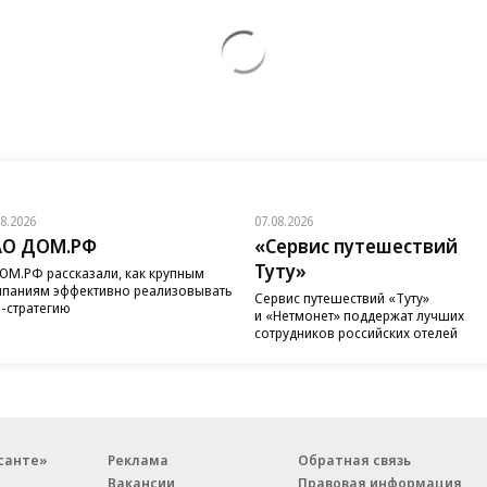
08.2026
07.08.2026
АО ДОМ.РФ
«Сервис путешествий
Туту»
ОМ.РФ рассказали, как крупным
паниям эффективно реализовывать
Сервис путешествий «Туту»
-стратегию
и «Нетмонет» поддержат лучших
сотрудников российских отелей
санте»
Реклама
Обратная связь
Вакансии
Правовая информация