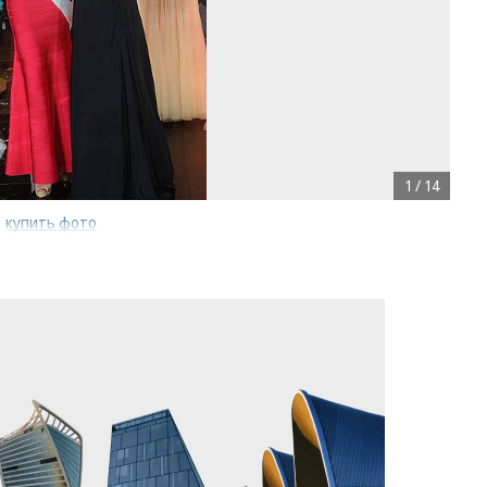
1
/
14
/
купить фото