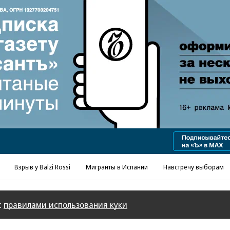
Реклама в «Ъ» www.kommersant.ru/ad
Взрыв у Balzi Rossi
Мигранты в Испании
Навстречу выборам
с
правилами использования куки