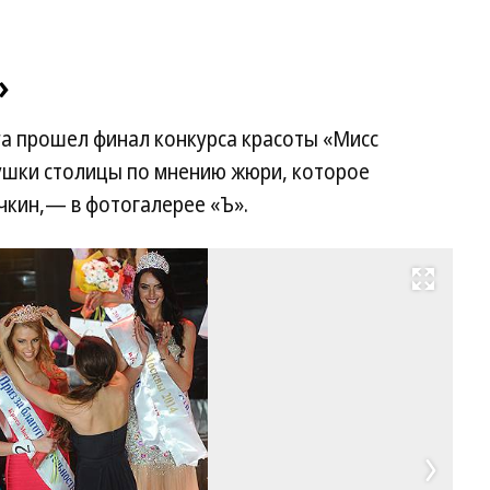
»
era прошел финал конкурса красоты «Мисс
ушки столицы по мнению жюри, которое
чкин,— в фотогалерее «Ъ».
Развернуть на весь экран