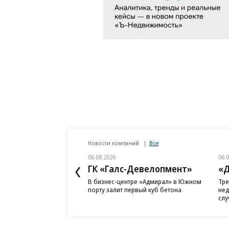
Новости компаний
Все
06.08.2026
06.
ГК «Галс-Девелопмент»
«Д
В бизнес-центре «Адмирал» в Южном
Тре
порту залит первый куб бетона
нед
слу