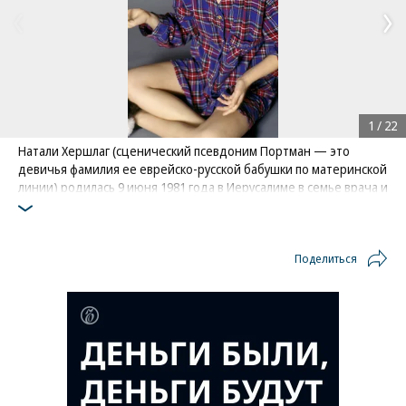
1
/
22
Натали Хершлаг (сценический псевдоним Портман — это
девичья фамилия ее еврейско-русской бабушки по материнской
линии) родилась 9 июня 1981 года в Иерусалиме в семье врача и
домохозяйки. Когда Натали исполнилось три года, семья
переехала в Америку
Фото: Getty Images / Ken Weingart / Michael Ochs Archives
Поделиться