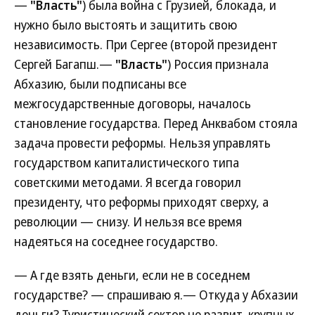
—
"Власть"
) была война с Грузией, блокада, и
нужно было выстоять и защитить свою
независимость. При Сергее (второй президент
Сергей Багапш.—
"Власть"
) Россия признала
Абхазию, были подписаны все
межгосударственные договоры, началось
становление государства. Перед Анквабом стояла
задача провести реформы. Нельзя управлять
государством капиталистического типа
советскими методами. Я всегда говорил
президенту, что реформы приходят сверху, а
революции — снизу. И нельзя все время
надеяться на соседнее государство.
— А где взять деньги, если не в соседнем
государстве? — спрашиваю я.— Откуда у Абхазии
деньги? Туристический сектор не развит, крупных