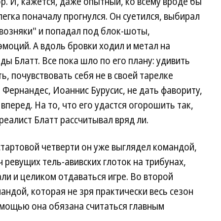
. И, кажется, даже опытный, ко всему вроде бы
егка поначалу прогнулся. Он суетился, выбирал
возняки" и попадал под блок-шоты,
моций. А вдоль бровки ходил и метал на
ы Блатт. Все пока шло по его плану: удивить
ь, почувствовать себя не в своей тарелке
 Фернандес, Иоаннис Бурусис, не дать фавориту,
вперед. На то, что его удастся огорошить так,
 реалист Блатт рассчитывал вряд ли.
 стартовой четверти он уже выглядел командой,
 ревущих тель-авивских глоток на трибунах,
ли и целиком отдаваться игре. Во второй
андой, которая не зря практически весь сезон
е мощью она обязана считаться главным