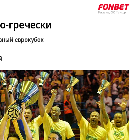
Реклама, ООО Фонкор
о-гречески
авный еврокубок
а