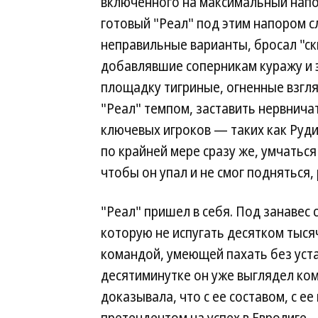
включенного на максимальный напор
готовый "Реал" под этим напором сл
неправильные варианты, бросал "ск
добавлявшие соперникам куражу и э
площадку тигриные, огненные взгляд
"Реал" темпом, заставить нервничат
ключевых игроков — таких как Руди
по крайней мере сразу же, умчаться 
чтобы он упал и не смог подняться,
"Реал" пришел в себя. Под занавес
которую не испугать десятком тысяч
командой, умеющей пахать без уста
десятиминутке он уже выглядел ком
доказывала, что с ее составом, с е