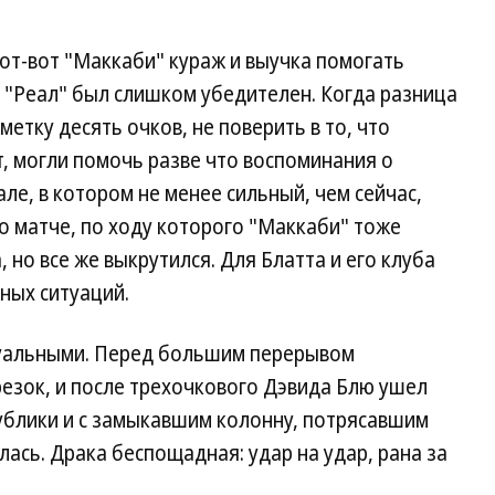
от-вот "Маккаби" кураж и выучка помогать
: "Реал" был слишком убедителен. Когда разница
метку десять очков, не поверить в то, что
т, могли помочь разве что воспоминания о
ле, в котором не менее сильный, чем сейчас,
 о матче, по ходу которого "Маккаби" тоже
, но все же выкрутился. Для Блатта и его клуба
ных ситуаций.
туальными. Перед большим перерывом
езок, и после трехочкового Дэвида Блю ушел
ублики и с замыкавшим колонну, потрясавшим
ась. Драка беспощадная: удар на удар, рана за