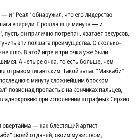
— и "Реал" обнаружил, что его лидерство
лшага впереди. Прошла еще минута — и
, пусть он прилично потрепан, хватает ресурсов,
учить эти полшага преимущества. О сколько-
не шло. В этой игре и три очка уже были
имся. А четыре очка, то есть больше, чем
же отрывом гигантским. Такой запас "Маккаби"
л последнюю минуту сложнейшим броском
еал" повис над пропастью на кончиках пальцев,
 хладнокровию при исполнении штрафных Серхио
л овертайма — как блестящий артист
каби" своей отдачей, своим мужеством,