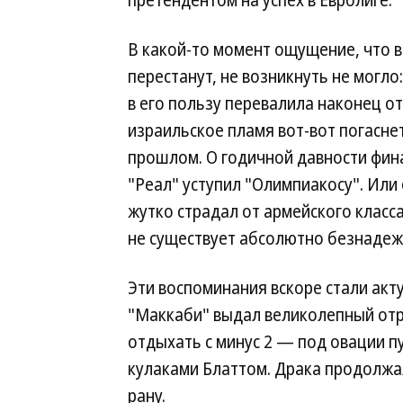
претендентом на успех в Евролиге.
В какой-то момент ощущение, что в
перестанут, не возникнуть не могло
в его пользу перевалила наконец от
израильское пламя вот-вот погасне
прошлом. О годичной давности фина
"Реал" уступил "Олимпиакосу". Или
жутко страдал от армейского класса
не существует абсолютно безнадеж
Эти воспоминания вскоре стали ак
"Маккаби" выдал великолепный отр
отдыхать с минус 2 — под овации п
кулаками Блаттом. Драка продолжал
рану.