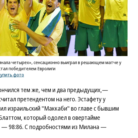
нала четырех», сенсационно выиграл в решающем матче у
стал победителем Евролиги
купить фото
нчился тем же, чем и два предыдущих,—
считал претендентом на него. Эстафету у
ил израильский "Маккаби" во главе с бывшим
Блаттом, который одолел в овертайме
" — 98:86. С подробностями из Милана —