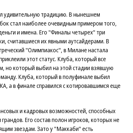
ил удивительную традицию. В нынешнем
бок стал наиболее очевидным примером того,
деньги и имена. Его "Финалы четырех" три
и, считавшиеся их явными аутсайдерами. В
греческий "Олимпиакос", в Милане настала
приклеили этот статус. Клуба, который все
м, но который выбил на этой стадии взявшую
манду. Клуба, который в полуфинале выбил
А, а в финале справился с котировавшимся еще
ансовых и кадровых возможностей, способных
 грандов. Его состав полон игроков, которых не
ящим звездам. Зато у "Маккаби" есть