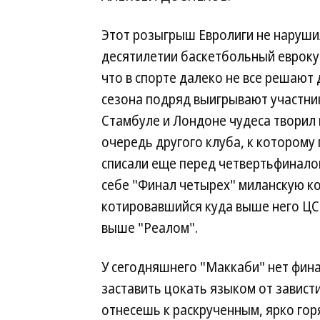
Этот розыгрыш Евролиги не наруш
десятилетии баскетбольный евроку
что в спорте далеко не все решают 
сезона подряд выигрывают участник
Стамбуле и Лондоне чудеса творил 
очередь другого клуба, к которому 
списали еще перед четвертьфинало
себе "Финал четырех" миланскую ко
котировавшийся куда выше него ЦСК
выше "Реалом".
У сегодняшнего "Маккаби" нет фин
заставить цокать языком от зависти
отнесешь к раскрученным, ярко гор