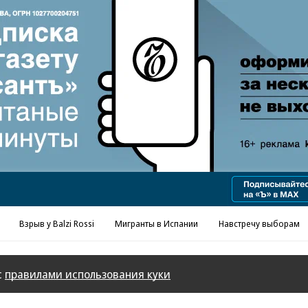
Реклама в «Ъ» www.kommersant.ru/ad
Взрыв у Balzi Rossi
Мигранты в Испании
Навстречу выборам
с
правилами использования куки