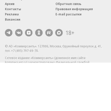
Архив
Обратная связь
Контакты
Правовая информация
Реклама
E-mail рассылки
Вакансии
18+
© АО «Коммерсантъ». 127006, Москва, Оружейный переулок д. 41,
тел. +7 (495) 797-69-70.
Сетевое издание «Коммерсантъ» (доменное имя сайта:
kommersant.ru) зарегистрировано Федеральной службой
по надзору в сфере связи, информационных технологий и массовых
коммуникаций (Роскомнадзор), регистрационный номер и дата
принятия решения о регистрации: серия
Эл № ФС77-76922
от 11 октября 2019 г.
Партнерские проекты/материалы, новости компаний, материалы
с пометкой «Промо» и «Официальное сообщение» опубликованы
на коммерческой основе.
На kommersant.ru применяются рекомендательные технологии.
Подробнее