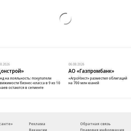
08.2026
06.08.2026
онстрой»
АО «Газпромбанк»
нд на лояльность: покупатели
«АгроНэкст» разместил облигаций
вижимости бизнес-класса в 9 из 10
на 700 млн юаней
чаев остаются в сегменте
санте»
Реклама
Обратная связь
Вакансии
Правовая информация