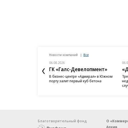
Новости компаний
Все
06.08.2026
06.
ГК «Галс-Девелопмент»
«Д
В бизнес-центре «Адмирал» в Южном
Тре
порту залит первый куб бетона
нед
слу
Благотворительный фонд
О «Коммер
Архив