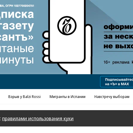
Реклама в «Ъ» www.kommersant.ru/ad
Взрыв у Balzi Rossi
Мигранты в Испании
Навстречу выборам
с
правилами использования куки