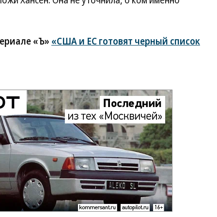
пожи Хансен. Она не уточнила, о ком именно
териале «Ъ»
«США и ЕС готовят черный список