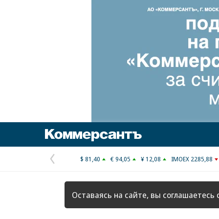
Коммерсантъ
$ 81,40
€ 94,05
¥ 12,08
IMOEX 2285,88
Предыдущая
страница
Оставаясь на сайте, вы соглашаетесь 