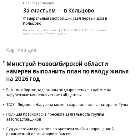
Новости компаний
За счастьем — в Кольцово
Федеральный застройщик сдал первый дом в
Кольцово
Реклама | АО «ГК «Эталон» | ОГРН: 1027807571175 | Проектная
декларация на сайте наш.дом.рф
Картина дня
Минстрой Новосибирской области
намерен выполнить план по вводу жилья
на 2026 год
В Новосибирске задержаны подозреваемые в работе на
зарубежные мошеннические call-центры
ТАСС: Людмила Нарусова может сохранить пост сенатора от Тувы
Полиция Красноярска пресекла деятельность группы
автоподставщиков
Суд ужесточил приговор создателям ячейки запрещенной
религиозной организации в Омске