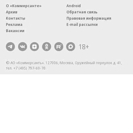
О «Коммерсанте»
Android
Архив
Обратная связь
Контакты
Правовая информация
Реклама
E-mail рассылки
Вакансии
18+
© АО «Коммерсантъ». 127006, Москва, Оружейный переулок д. 41,
тел. +7 (495) 797-69-70.
Сетевое издание «Коммерсантъ» (доменное имя сайта:
kommersant.ru) зарегистрировано Федеральной службой
по надзору в сфере связи, информационных технологий и массовых
коммуникаций (Роскомнадзор), регистрационный номер и дата
принятия решения о регистрации: серия
Эл № ФС77-76922
от 11 октября 2019 г.
Партнерские проекты/материалы, новости компаний, материалы
с пометкой «Промо» и «Официальное сообщение» опубликованы
на коммерческой основе.
На kommersant.ru применяются рекомендательные технологии.