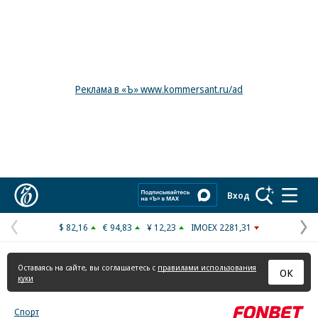
Реклама в «Ъ» www.kommersant.ru/ad
Коммерсантъ
Вход
$ 82,16
€ 94,83
¥ 12,23
IMOEX 2281,31
Предыдущая
С
страница
с
Оставаясь на сайте, вы соглашаетесь с
правилами использования
ОК
куки
Спорт