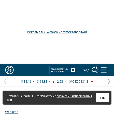
Реклама в «Ъ» www.kommersant.ru/ad
Коммерсантъ
Вход
$ 82,16
€ 94,83
¥ 12,23
IMOEX 2281,31
Предыдущая
С
страница
с
Оставаясь на сайте, вы соглашаетесь с
правилами использования
ОК
куки
Weekend