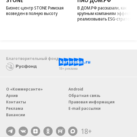
STONE
ПАО ДОМ.РФ
Бизнес-центр STONE Римская
В ДОМ.РФ рассказали, как
возведен в полную высоту
крупным компаниям эффектив
реализовывать ESG-стратегию
Благотворительный фонд
18+ реклама
О «Коммерсанте»
Android
Архив
Обратная связь
Контакты
Правовая информация
Реклама
E-mail рассылки
Вакансии
18+