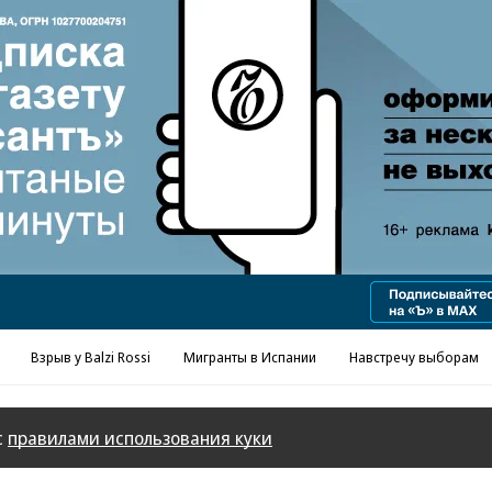
Реклама в «Ъ» www.kommersant.ru/ad
Взрыв у Balzi Rossi
Мигранты в Испании
Навстречу выборам
с
правилами использования куки