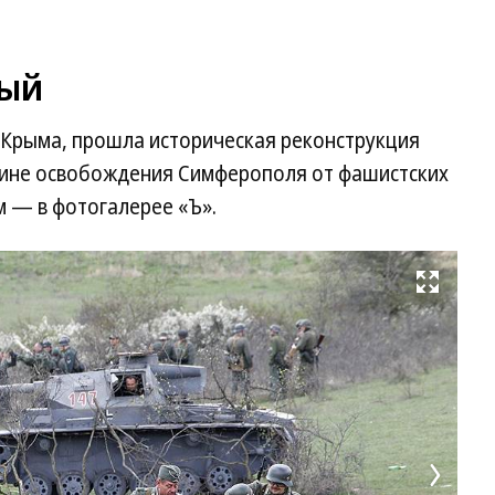
ный
т Крыма, прошла историческая реконструкция
щине освобождения Симферополя от фашистских
м — в фотогалерее «Ъ».
Развернуть на весь экран