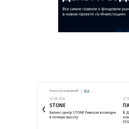
Новости компаний
Все
07.08.2026
07.
STONE
П
Бизнес-центр STONE Римская возведен
В Д
в полную высоту
ком
ESG